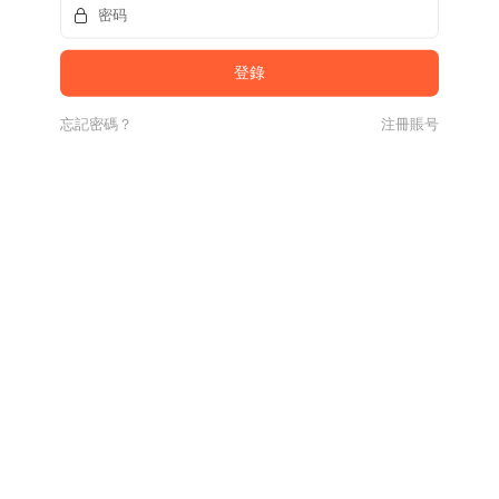
忘記密碼？
注冊賬号