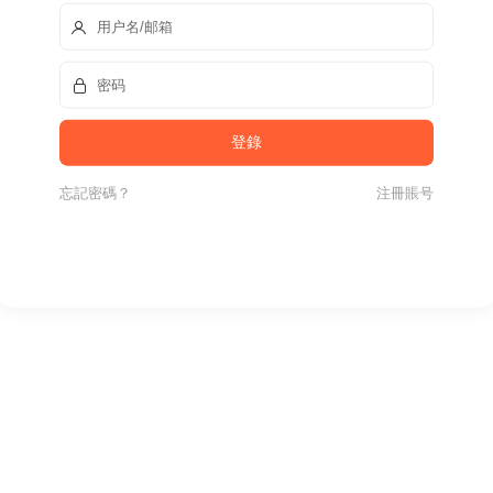
忘記密碼？
注冊賬号