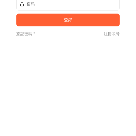
忘記密碼？
注冊賬号