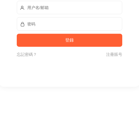
忘記密碼？
注冊賬号