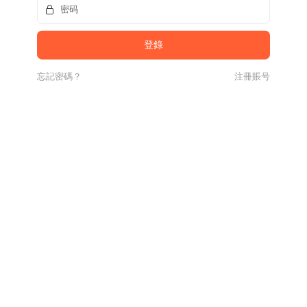
忘記密碼？
注冊賬号