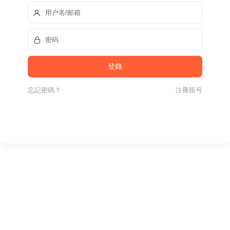
忘記密碼？
注冊賬号