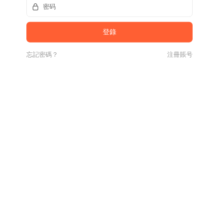
忘記密碼？
注冊賬号