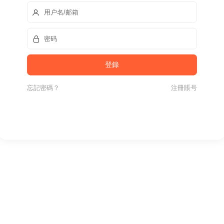
忘記密碼？
注冊賬号