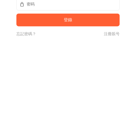
忘記密碼？
注冊賬号