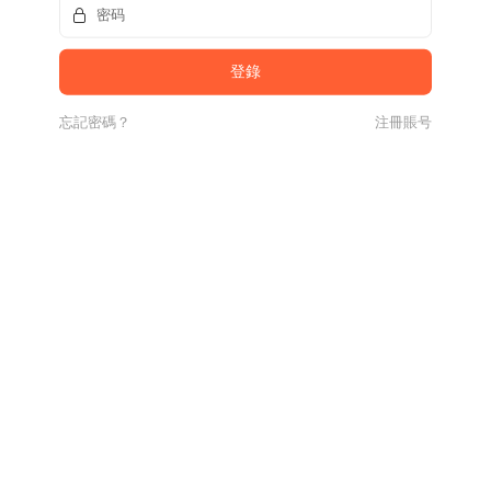
忘記密碼？
注冊賬号