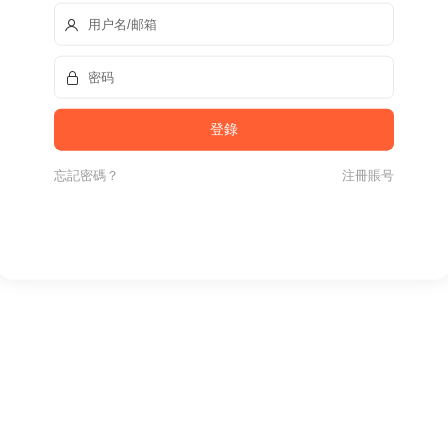
忘記密碼？
注冊賬号