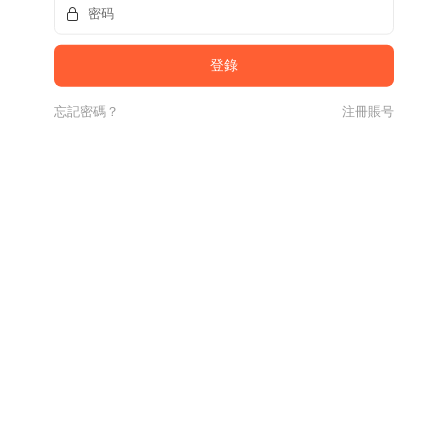
忘記密碼？
注冊賬号