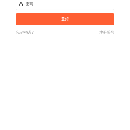
忘記密碼？
注冊賬号