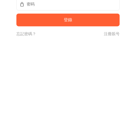
忘記密碼？
注冊賬号