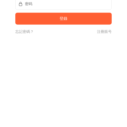
忘記密碼？
注冊賬号