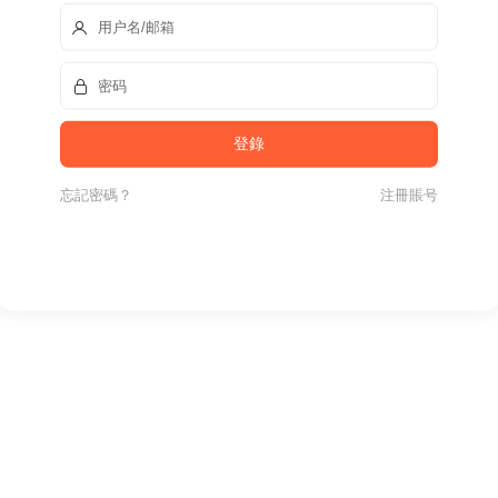
忘記密碼？
注冊賬号