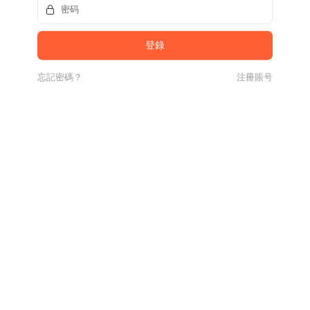
忘記密碼？
注冊賬号