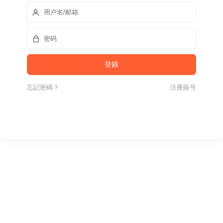
忘記密碼？
注冊賬号