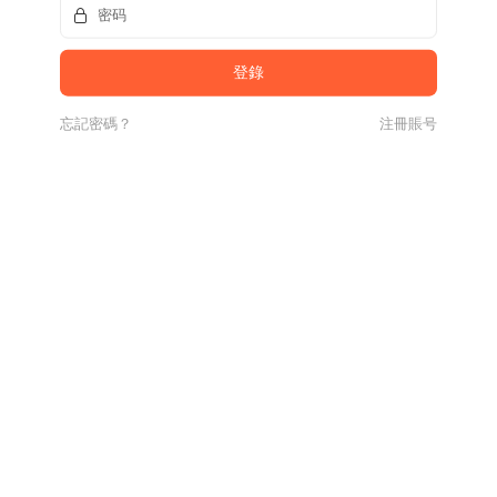
忘記密碼？
注冊賬号