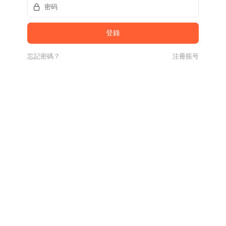
忘記密碼？
注冊賬号