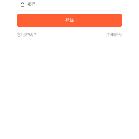
忘記密碼？
注冊賬号