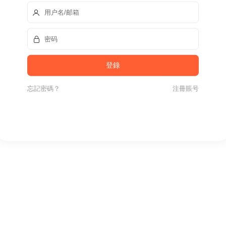
忘記密碼？
注冊賬号