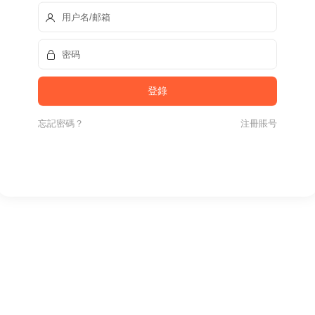
忘記密碼？
注冊賬号