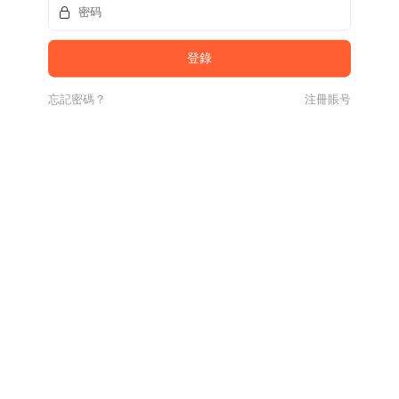
忘記密碼？
注冊賬号