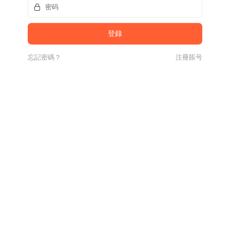
忘記密碼？
注冊賬号