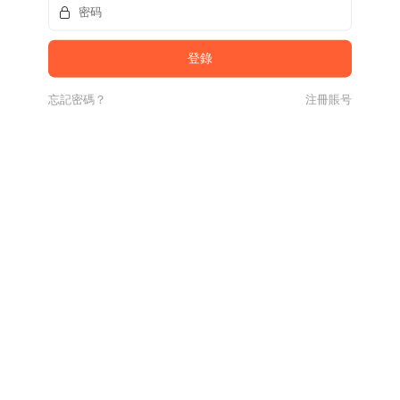
忘記密碼？
注冊賬号