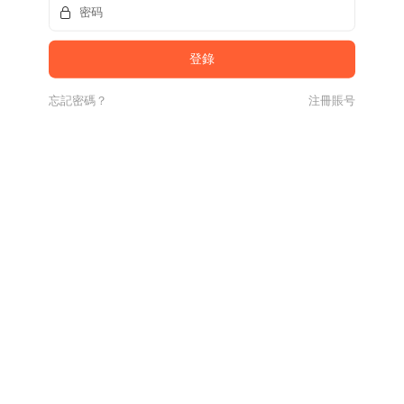
忘記密碼？
注冊賬号