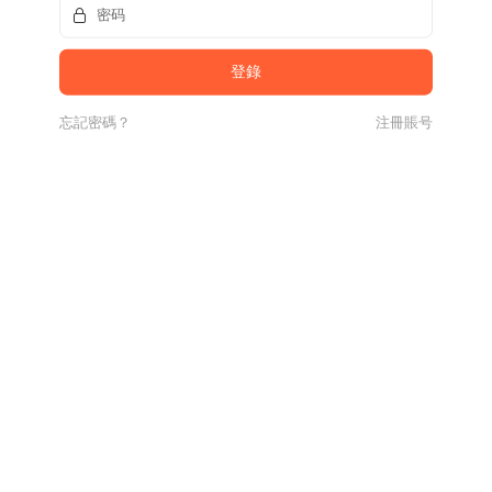
忘記密碼？
注冊賬号