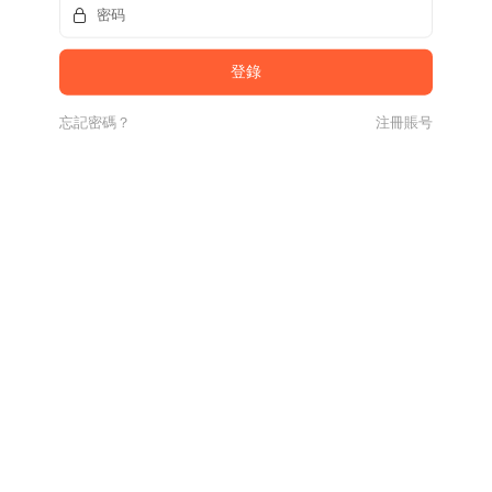
忘記密碼？
注冊賬号