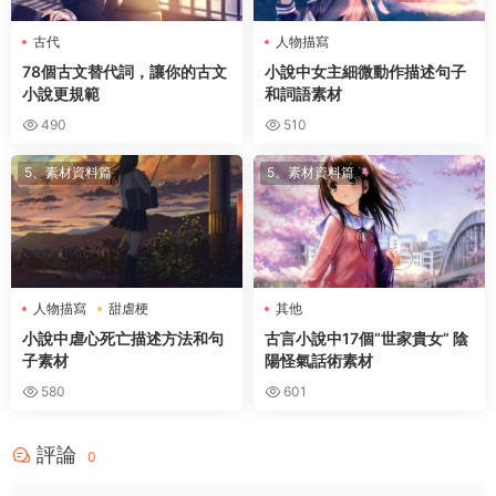
古代
人物描寫
78個古文替代詞，讓你的古文
小說中女主細微動作描述句子
小說更規範
和詞語素材
490
510
5、素材資料篇
5、素材資料篇
人物描寫
甜虐梗
其他
小說中虐心死亡描述方法和句
古言小說中17個“世家貴女” 陰
子素材
陽怪氣話術素材
580
601
評論
0