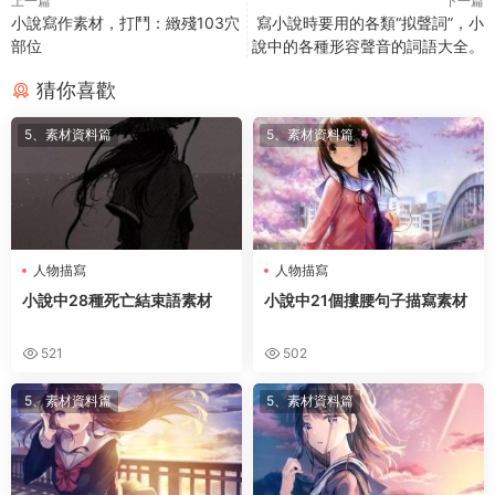
上一篇
下一篇
小說寫作素材，打鬥：緻殘103穴
寫小說時要用的各類“拟聲詞”，小
部位
說中的各種形容聲音的詞語大全。
猜你喜歡
5、素材資料篇
5、素材資料篇
人物描寫
人物描寫
小說中28種死亡結束語素材
小說中21個摟腰句子描寫素材
521
502
5、素材資料篇
5、素材資料篇