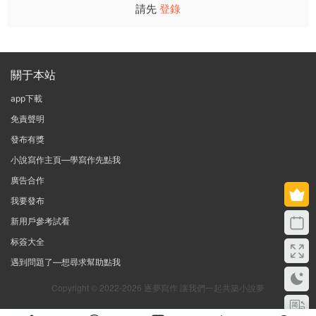
請先
登錄
關于本站
app下載
免責聲明
發布有獎
小說寫作主頁—學寫作先點我
廣告合作
我要發布
新用戶參考試看
标簽大全
遇到問題了—想尋求幫助點我
Copyright © 2022-2026 逐夢寫作 讓我們一起共築小說夢