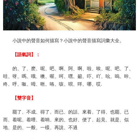
小說中的聲音如何描寫？小說中的聲音描寫詞彙大全。
【語氣詞】：
的、了、麽、呢、吧、啊、阿、啊、啦、唉、呢、吧、了、
哇、呀、嗎、哦、噢、喔、呵、嘿、籲、吓、吖、吆、嗚、咔、
咚、呼、呶、呣、咝、咯、咳、呗、咩、哪、哎.
【雙字音】
罷了、不成、得了、而已、的話、來着、了得、也罷、已
而、着呢、着哩、着呐、來的、也好、便了、起見、就是、似
地、是的、一般、一樣、再說、不過