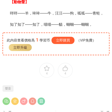
【動物聲】
咩咩——羊，哞哞——牛，汪汪——狗，呱呱——青蛙，
知了知了——知了，喵喵——貓，蝈蝈——蝈蝈，
1
此内容查看價格爲
學習币
立即購買
（VIP免費）
立即升級
4
4
聲音