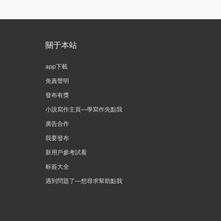
關于本站
app下載
免責聲明
發布有獎
小說寫作主頁—學寫作先點我
廣告合作
我要發布
新用戶參考試看
标簽大全
遇到問題了—想尋求幫助點我