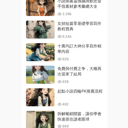
小說開書靈感腦洞創意金
手指素材參考彙總大全
3.36k
女頻短篇零基礎學習寫作
教程寶典
6.34k
十萬均訂大神分享寫作精
華内容
639
免費與付費之争，大概再
次迎來了結局
638
起點小說四輪PK推薦流程
462
拆解暢銷開篇，讓你學會
快速抓住讀者眼球
949