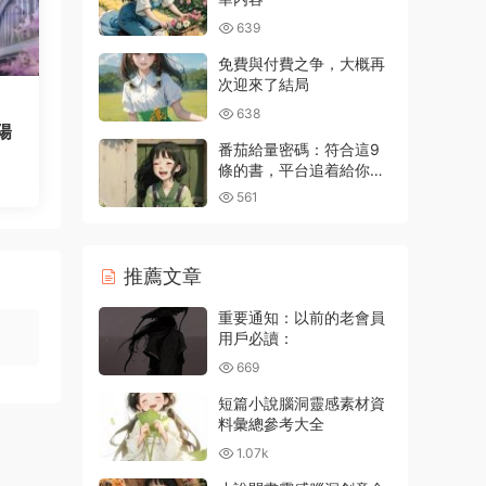
639
免費與付費之争，大概再
次迎來了結局
638
陽
番茄給量密碼：符合這9
條的書，平台追着給你推
流量
561
推薦文章
重要通知：以前的老會員
用戶必讀：
669
短篇小說腦洞靈感素材資
料彙總參考大全
1.07k