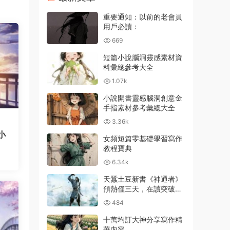
重要通知：以前的老會員
用戶必讀：
669
短篇小說腦洞靈感素材資
料彙總參考大全
1.07k
小說開書靈感腦洞創意金
手指素材參考彙總大全
3.36k
小
女頻短篇零基礎學習寫作
教程寶典
6.34k
天蠶土豆新書《神通者》
預熱僅三天，在讀突破百
萬
484
十萬均訂大神分享寫作精
華内容