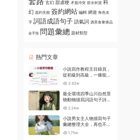
套路
科
玄幻
甜虐梗
碧水幹貨
矛盾沖突
簽約網站
幻
編輯
網遊
角色名
簽約失敗
詞語成語句子
語氣詞
字
酒美食奢侈品
問題彙總
題材類型
金手指
熱門文章
小說寫作教程主目錄頁，
從初級到高級，一條龍指
導資源入口
3.93w
最全環境四季山川自然景
物動物描寫詞語句子詩詞
彙總大全
2.24w
小說男女主人物描寫句子
彙總整理大全，再也不用
擔心不會描寫了
1.75w