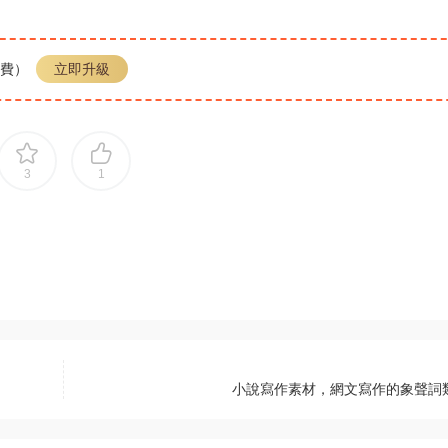
免費）
立即升級
3
1
小說寫作素材，網文寫作的象聲詞