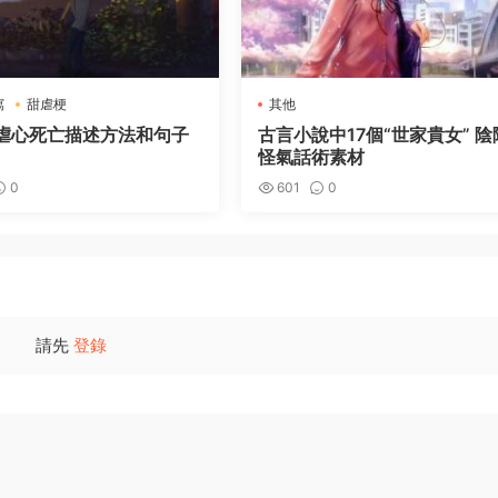
寫
甜虐梗
其他
虐心死亡描述方法和句子
古言小說中17個“世家貴女” 陰
怪氣話術素材
0
601
0
請先
登錄