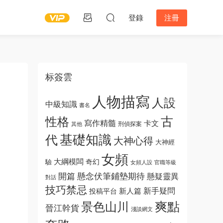
登錄
注冊
标簽雲
人物描寫
人設
中級知識
書名
古
性格
寫作精髓
卡文
刑偵探案
其他
基礎知識
代
大神心得
大神經
女頻
大綱模闆
奇幻
驗
女頻人設
官職等級
開篇
懸念伏筆鋪墊期待
懸疑靈異
對話
技巧禁忌
新手疑問
新人篇
投稿平台
爽點
景色山川
晉江幹貨
淺談網文