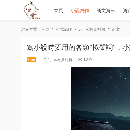
首頁
小說寫作
網文資訊
資
當前位置：
首頁
小說寫作
5、素材資料篇
正文
寫小說時要用的各類“拟聲詞”，
精品
5、素材資料篇
1.37k