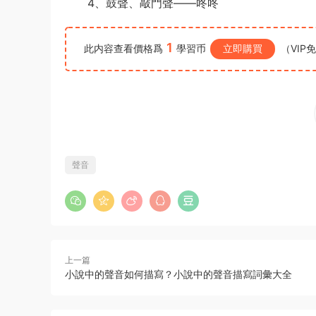
4、鼓聲、敲門聲——咚咚
1
此内容查看價格爲
學習币
立即購買
（VIP
聲音
上一篇
小說中的聲音如何描寫？小說中的聲音描寫詞彙大全