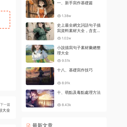
一、新手寫作基礎篇
1.38w
史上最全網文詞語句子描
寫資料素材大全，含玄幻
等級劃分
1.02w
小說描寫句子素材彙總整
理大全
9.51k
十八、基礎寫作技巧
8.91k
十、萌點及毒點處理方法
下一篇
8.43k
類大全
最新文章