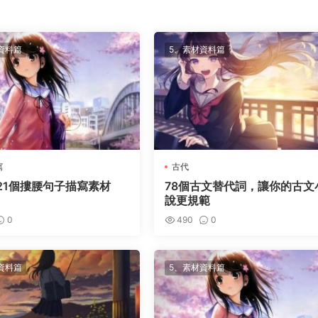
資料篇
5、素材資料篇
寫
古代
21個摟腰句子描寫素材
78個古文替代詞，讓你的古文
說更規範
0
490
0
資料篇
5、素材資料篇