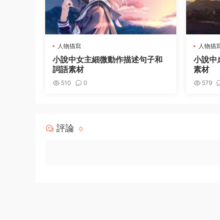
人物描寫
人物描
小說中女主細微動作描述句子和
小說中
詞語素材
素材
510
0
579
評論
0