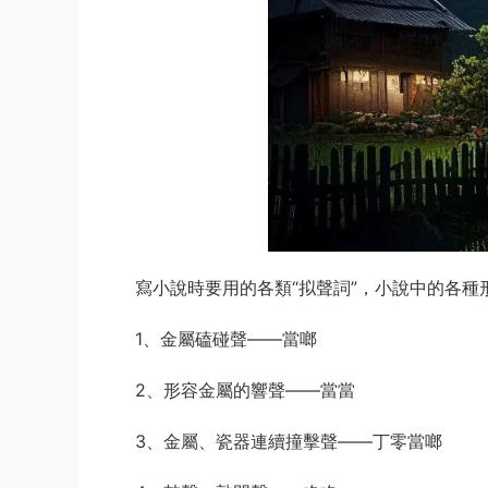
寫小說時要用的各類“拟聲詞”，小說中的各種
1、金屬磕碰聲——當啷
2、形容金屬的響聲——當當
3、金屬、瓷器連續撞擊聲——丁零當啷